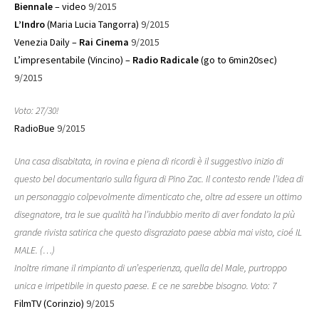
Biennale
– video
9/2015
L’Indro
(Maria Lucia Tangorra)
9/2015
Venezia Daily –
Rai Cinema
9/2015
L’impresentabile (Vincino) –
Radio Radicale
(go to 6min20sec)
9/2015
Voto: 27/30!
RadioBue
9/2015
Una casa disabitata, in rovina e piena di ricordi è il suggestivo inizio di
questo bel documentario sulla figura di Pino Zac. Il contesto rende l’idea di
un personaggio colpevolmente dimenticato che, oltre ad essere un ottimo
disegnatore, tra le sue qualità ha l’indubbio merito di aver fondato la più
grande rivista satirica che questo disgraziato paese abbia mai visto, cioé IL
MALE. (…)
Inoltre rimane il rimpianto di un’esperienza, quella del Male, purtroppo
unica e irripetibile in questo paese. E ce ne sarebbe bisogno. Voto: 7
FilmTV (Corinzio)
9/2015