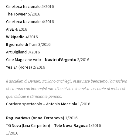
Cineteca Nazionale
5/2016
The Towner
5/2016
Cineteca Nazionale
4/2016
AISE
4/2016
Wikipedia
4/2016
Il giornale di Trani
3/2016
Art Digiland
3/2016
Cine Magazine web –
Nastri d’Argento
2/2016
Yes 24 (Korea)
2/2016
Il docufilm di Denaro, siciliano anch’egli, restituisce benissimo l’atmosfera
del tempo con immagini rare d’archivio e interviste accurate ai reduci di
quel difficile e stimolante periodo.
Corriere spettacolo – Antonio Mocciola
1/2016
RagusaNews (Anna Terranova)
1/2016
TG Nova (Lina Carpinteri) –
Tele Nova Ragusa
1/2016
1/2016