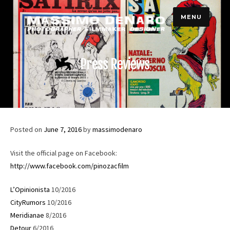
Skip
MENU
to
content
Press Reviews
Posted on
June 7, 2016
by
massimodenaro
Visit the official page on Facebook:
http://www.facebook.com/pinozacfilm
L’Opinionista
10/2016
CityRumors
10/2016
Meridianae
8/2016
Detour
6/2016