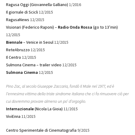
Ragusa Oggi (Giovannella Galliano)
1/2016
Il giornale di Scicli
12/2015
RagusaNews
12/2015
Visionari (Federico Raponi) –
Radio Onda Rossa
(go to 13’min)
12/2015
Biennale
– Venice in Seoul
12/2015
ReteAbruzzo
12/2015
Il Centro
12/2015
Sulmona Cinema – trailer video
12/2015
Sulmona Cinema
12/2015
Pino Zac, al secolo Giuseppe Zaccaria, fondò Il Male nel 1977, ed è
l’ennesima vittima della triste sindrome italiana che ci fa rimuovere ciò per
cui dovremmo provare almeno un po’ d’orgoglio.
Internazionale
(Nicola La Gioia)
11/2015
ViviEnna
11/2015
Centro Sperimentale di Cinematografia
9/2015