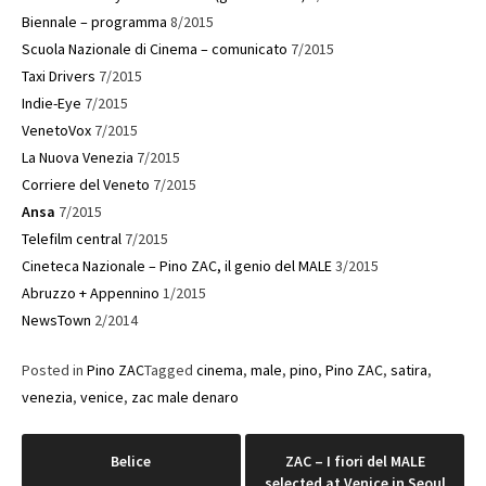
Biennale – programma
8/2015
Scuola Nazionale di Cinema – comunicato
7/2015
Taxi Drivers
7/2015
Indie-Eye
7/2015
VenetoVox
7/2015
La Nuova Venezia
7/2015
Corriere del Veneto
7/2015
Ansa
7/2015
Telefilm central
7/2015
Cineteca Nazionale – Pino ZAC, il genio del MALE
3/2015
Abruzzo + Appennino
1/2015
NewsTown
2/2014
Posted in
Pino ZAC
Tagged
cinema
,
male
,
pino
,
Pino ZAC
,
satira
,
venezia
,
venice
,
zac male denaro
Post
Belice
ZAC – I fiori del MALE
selected at Venice in Seoul